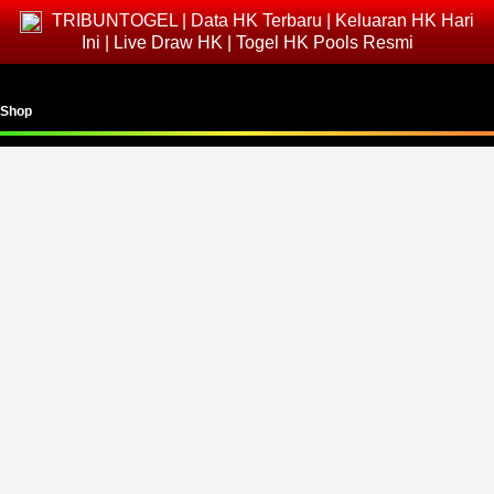
TRIBUNTOGEL | Data HK Terbaru | Keluaran HK Hari
Ini | Live Draw HK | Togel HK Pools Resmi
Shop